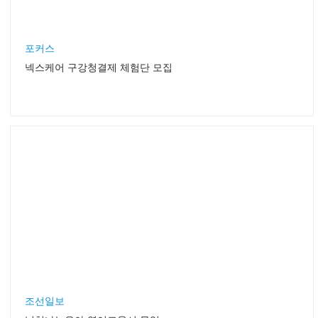
TEENTEEN중앙
체험학습 보고서! 자료 챙기기는 기본… 수시로 메모하라
가을이다. 더위가 사그라들고 시원한 바람이 불면서 아이
들과 함께 나들이 하기 좋은 계절이다. 야외에 나가 맘껏 뛰
노는 것도..
국민일보
비싼 배추김치만 김치냐… 우리도 김치다！
우리나라 아줌마들이 누구인가. 배추 값이 올랐다고 김치
없는 밥상을 가족들에게 내놓을 이들이 아니다. 주부커뮤
니티 미즈(w..