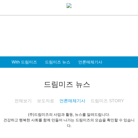
With Dreammiz
With 드림미즈
디지털 전환시대를 앞서가는
드림미즈와 함께 할 파트너 & 인재를 환영합니다
With 드림미즈
드림미즈 뉴스
언론매체기사
드림미즈 뉴스
전체보기
보도자료
언론매체기사
드림미즈 STORY
(주)드림미즈의 사업과 활동, 뉴스를 알려드립니다.
건강하고 행복한 사회를 함께 만들어 나가는 드림미즈의 모습을 확인할 수 있습니
다.