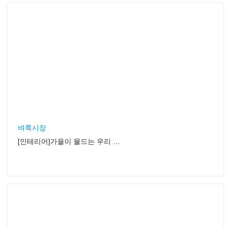
벼룩시장
[인테리어]가을이 물드는 우리 집, 알뜰 소품 하나로 ‘완성’
아주경제
구강청결제 '쏘 내추럴', 주부 체험단 모집
포커스
넥스케어 구강청결제 체험단 모집