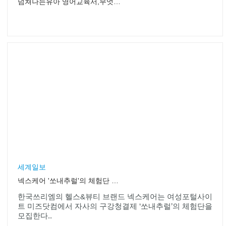
광남일보
DJ 최유라, 퀴즈 '1대 100'서 최후 1인..5000만원 도전
아츠뉴스
1대100 최유라, "정답만을 말한다. 내가 말하면 정답이 된다"
서울디지컬신문
전남도, 명품 전남쌀 주부 시식 체험단 모집