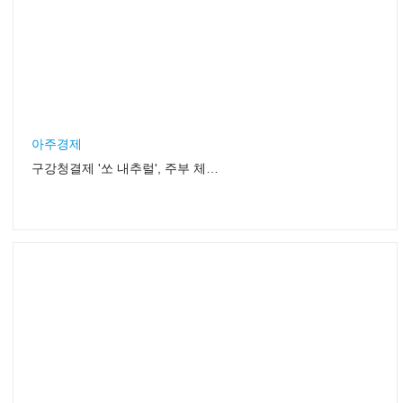
조선일보
넘쳐나는유아 영어교육서,무엇을 고를까?
세계일보
넥스케어 '쏘내추럴'의 체험단 모집
한국쓰리엠의 헬스&뷰티 브랜드 넥스케어는 여성포털사이
트 미즈닷컴에서 자사의 구강청결제 ‘쏘내추럴’의 체험단을
모집한다..