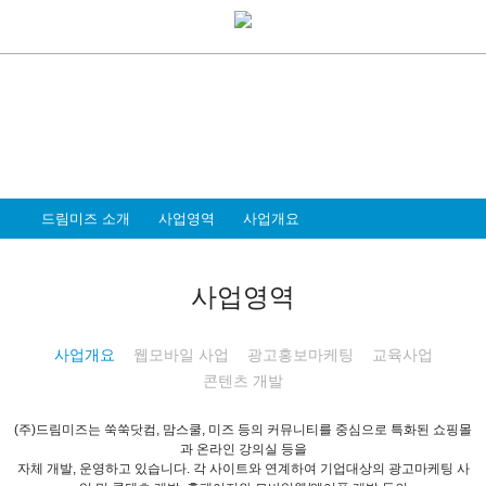
About Dreammiz
드림미즈 소개
모두가 행복한 세상을 만드는 일, 즐겁고
가슴뛰는 멋진 일을 하는 기업이 되고자 합니다
드림미즈 소개
사업영역
사업개요
사업영역
사업개요
웹모바일 사업
광고홍보마케팅
교육사업
콘텐츠 개발
(주)드림미즈는 쑥쑥닷컴, 맘스쿨, 미즈 등의 커뮤니티를 중심으로 특화된 쇼핑몰
과 온라인 강의실 등을
자체 개발, 운영하고 있습니다. 각 사이트와 연계하여 기업대상의 광고마케팅 사