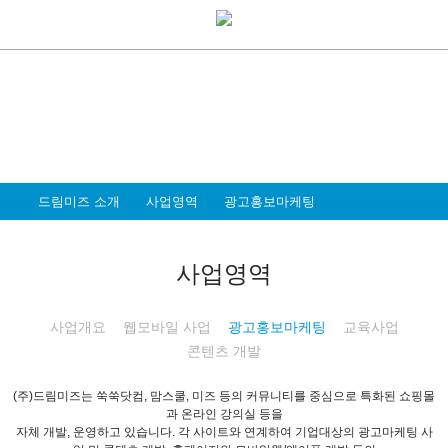
About Dreammiz
드림미즈 소개
모두가 행복한 세상을 만드는 일, 즐겁고
가슴뛰는 멋진 일을 하는 기업이 되고자 합니다
드림미즈 소개
사업영역
광고홍보마케팅
사업영역
사업개요
웹모바일 사업
광고홍보마케팅
교육사업
콘텐츠 개발
(주)드림미즈는 쑥쑥닷컴, 맘스쿨, 미즈 등의 커뮤니티를 중심으로 특화된 쇼핑몰
과 온라인 강의실 등을
자체 개발, 운영하고 있습니다. 각 사이트와 연계하여 기업대상의 광고마케팅 사