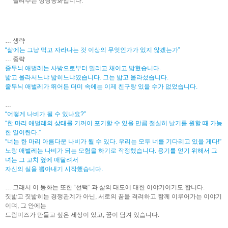
들려주는 성장동화입니다.
… 생략
“삶에는 그냥 먹고 자라나는 것 이상의 무엇인가가 있지 않겠는가”
… 중략
줄무늬 애벌레는 사방으로부터 밀리고 채이고 밟혔습니다.
밟고 올라서느냐 밟히느냐였습니다. 그는 밟고 올라섰습니다.
줄무늬 애벌레가 뛰어든 더미 속에는 이제 친구랑 있을 수가 없었습니다.
…
“어떻게 나비가 될 수 있나요?”
“한 마리 애벌레의 상태를 기꺼이 포기할 수 있을 만큼 절실히 날기를 원할 때 가능
한 일이란다.”
“너는 한 마리 아름다운 나비가 될 수 있다. 우리는 모두 너를 기다리고 있을 게다!”
노랑 애벌레는 나비가 되는 모험을 하기로 작정했습니다. 용기를 얻기 위해서 그
녀는 그 고치 옆에 매달려서
자신의 실을 뽑아내기 시작했습니다.
… 그래서 이 동화는 또한 “선택” 과 삶의 태도에 대한 이야기이기도 합니다.
짓밟고 짓밟히는 경쟁관계가 아닌, 서로의 꿈을 격려하고 함께 이루어가는 이야기
이며, 그 안에는
드림미즈가 만들고 싶은 세상이 있고, 꿈이 담겨 있습니다.