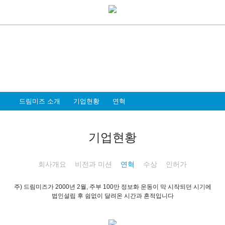
About Dreammiz
드림미즈 소개
모두가 행복한 세상을 만드는 일, 즐겁고
가슴뛰는 멋진 일을 하는 기업이 되고자 합니다
드림미즈 소개
기업현황
연혁
기업현황
회사개요
비전과 미션
연혁
수상
인허가
주) 드림미즈가 2000년 2월, 주부 100만 정보화 운동이 막 시작되던 시기에
법인설립 후 쉼없이 달려온 시간과 흔적입니다