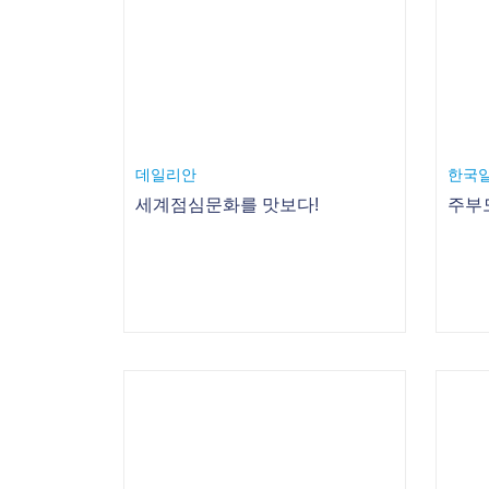
경향신문
포커
[에듀 Q&A]독후감 쓰라면 난감해 하는데…
지켜