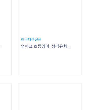
포커스신문
[newsline] 27일 영어독서교육 컨퍼런스 外