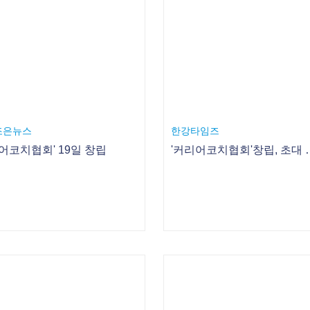
어코치협회' 19일 창립
'커리어코치협회'창
일보
한국재경신문
주부모니터 되고 싶다면… 블로거·커뮤니티 활동하면 유리
엄마 정성 담긴 도시락으로 수능