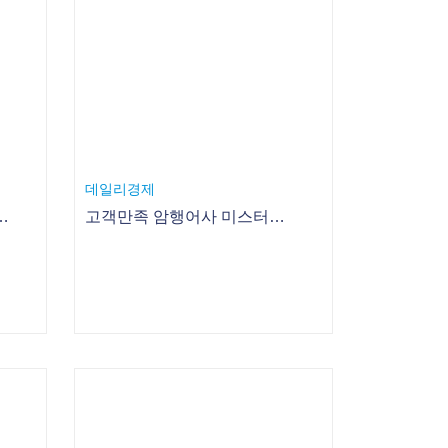
립, 초대 회장에 하영목 대표
고객만족 암행어사 미스터리쇼퍼가 뜬다.
한국재경신문
 앞둔 자녀에게 기운 팍팍~!
엄마표 초등영어, 성격유형별 학습과 영어스피킹으로 완전정복