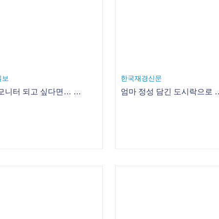
스
시티신문
봐야 안심…‘워치맘’ 는다
myLG070 체험마케팅 강화