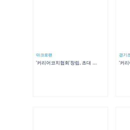
'커리어코치협회'창립, 초대 회장에 하영목 대표
'커리
데일리안
한국
세계점심문화를 맛보다!