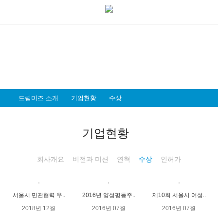
About Dreammiz
드림미즈 소개
모두가 행복한 세상을 만드는 일, 즐겁고
가슴뛰는 멋진 일을 하는 기업이 되고자 합니다
드림미즈 소개
기업현황
수상
기업현황
회사개요
비전과 미션
연혁
수상
인허가
서울시 민관협력 우..
2016년 양성평등주..
제10회 서울시 여성..
2018년 12월
2016년 07월
2016년 07월